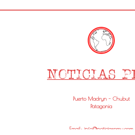
Puerto Madryn - Chubut
Patagonia
Email: info@noticiaspmy.com