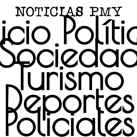
icio
Polít
Socieda
Turismo
Deportes
Policiales