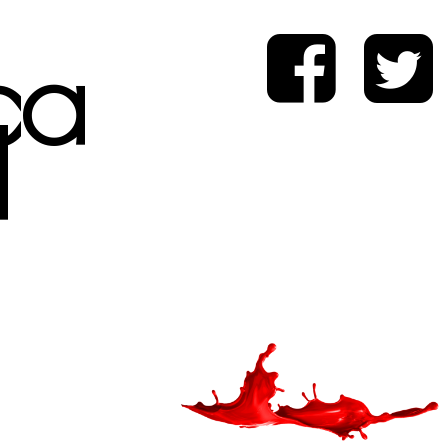
ica
d