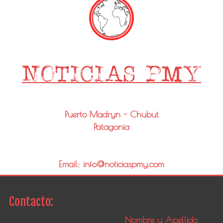
Puerto Madryn - Chubut
Patagonia
Email: info@noticiaspmy.com
Contacto: