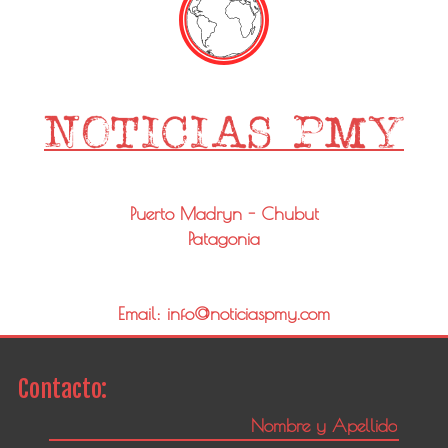
Puerto Madryn - Chubut
Patagonia
Email: info@noticiaspmy.com
Contacto: