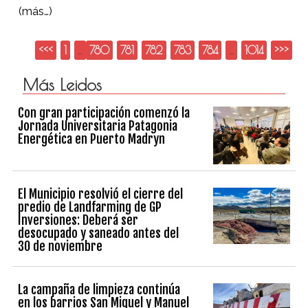
(más…)
<<<
1
…
780
781
782
783
784
…
1014
>>>
Más Leidos
Con gran participación comenzó la
Jornada Universitaria Patagonia
Energética en Puerto Madryn
El Municipio resolvió el cierre del
predio de Landfarming de GP
Inversiones: Deberá ser
desocupado y saneado antes del
30 de noviembre
La campaña de limpieza continúa
en los barrios San Miguel y Manuel