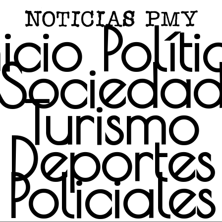
nicio
Políti
Socieda
Turismo
Deportes
Policiales