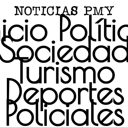
nicio
Políti
Socieda
Turismo
Deportes
Policiales