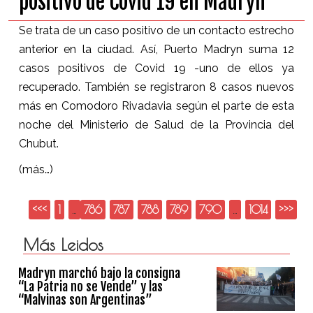
positivo de Covid 19 en Madryn
Se trata de un caso positivo de un contacto estrecho
anterior en la ciudad. Así, Puerto Madryn suma 12
casos positivos de Covid 19 -uno de ellos ya
recuperado. También se registraron 8 casos nuevos
más en Comodoro Rivadavia según el parte de esta
noche del Ministerio de Salud de la Provincia del
Chubut.
(más…)
<<<
1
…
786
787
788
789
790
…
1014
>>>
Más Leidos
Madryn marchó bajo la consigna
“La Patria no se Vende” y las
“Malvinas son Argentinas”